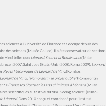
 des sciences à l'Université de Florence et s'occupe depuis des
stoire des sciences (Musée Galileo). Il a été conservateur de sections
e Vinci telles que:
Léonard, l'eau et la Renaissance
(Milan
ebrecen 2007, Saint Jose (Etats-Unis) 2008, Roma 2009),
Léonard
es Reves Mecaniques de Léonard de Vinci
(Rombas
Léonard de Vinci, “Romorantin, le projet oublié”
(Romorontin
t à Francesco Sforza et les arts chimiques à Léonard
(Milan
ires scientifiques au festival du film "Seeing science" (Milan-
 de Léonard
. Dans 2010 conçu et coordonné pour l'Institut
érique de la fusion du "Monument à Francesco Sforza" conçu et non