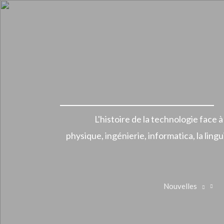
Aller
au
contenu
L'histoire de la technologie face à
physique, ingénierie, informatica, la lin
Nouvelles