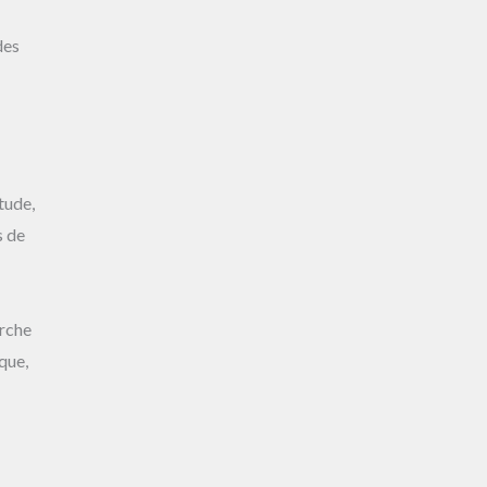
des
tude,
s de
erche
que,