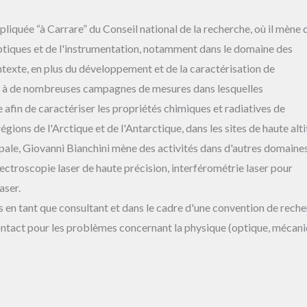
pliquée “à Carrare” du Conseil national de la recherche, où il mène 
optiques et de l'instrumentation, notamment dans le domaine des
texte, en plus du développement et de la caractérisation de
pé à de nombreuses campagnes de mesures dans lesquelles
 afin de caractériser les propriétés chimiques et radiatives de
gions de l'Arctique et de l'Antarctique, dans les sites de haute alti
ncipale, Giovanni Bianchini mène des activités dans d'autres domaine
ectroscopie laser de haute précision, interférométrie laser pour
aser.
s en tant que consultant et dans le cadre d'une convention de rech
tact pour les problèmes concernant la physique (optique, mécani